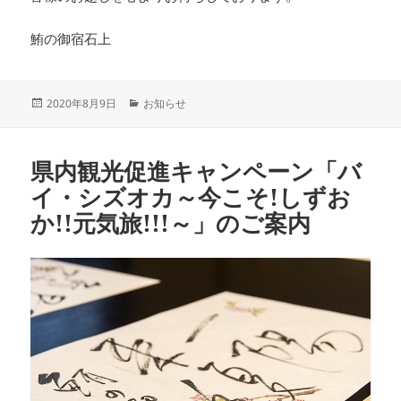
鮪の御宿石上
投
カ
2020年8月9日
お知らせ
稿
テ
日:
ゴ
リ
県内観光促進キャンペーン「バ
ー
イ・シズオカ～今こそ!しずお
か!!元気旅!!!～」のご案内