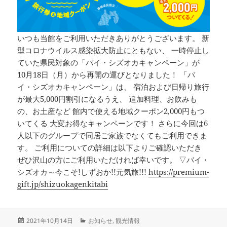
いつも当館をご利用いただきありがとうございます。 新
型コロナウイルス感染拡大防止にともない、 一時停止し
ていた県民対象の「バイ・シズオカキャンペーン」が
10月18日（月）から再開の運びとなりました！ 「バ
イ・シズオカキャンペーン」は、 宿泊および日帰り旅行
が最大5,000円割引になるうえ、 追加料理、お飲みも
の、お土産など 館内で使える地域クーポン2,000円もつ
いてくる 大変お得なキャンペーンです！ さらに今回は6
人以下のグループで同居ご家族でなくてもご利用できま
す。 ご利用についての詳細は以下よりご確認いただき
ぜひ沢山の方にご利用いただければ幸いです。 ▽バイ・
シズオカ～今こそ!しずおか!!元気旅!!!
https://premium-
gift.jp/shizuokagenkitabi
投
カ
2021年10月14日
お知らせ
,
観光情報