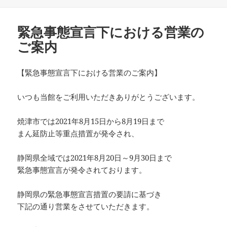
稿
テ
日:
ゴ
リ
緊急事態宣言下における営業の
ー
ご案内
【緊急事態宣言下における営業のご案内】
いつも当館をご利用いただきありがとうございます。
焼津市では2021年8月15日から8月19日まで
まん延防止等重点措置が発令され、
静岡県全域では2021年8月20日～9月30日まで
緊急事態宣言が発令されております。
静岡県の緊急事態宣言措置の要請に基づき
下記の通り営業をさせていただきます。