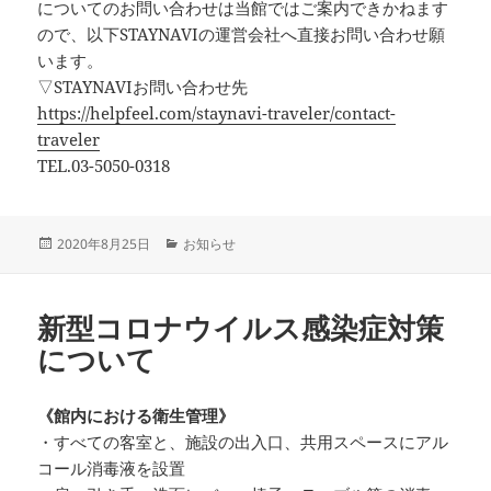
についてのお問い合わせは当館ではご案内できかねます
ので、以下STAYNAVIの運営会社へ直接お問い合わせ願
います。
▽STAYNAVIお問い合わせ先
https://helpfeel.com/staynavi-traveler/contact-
traveler
TEL.03-5050-0318
投
カ
2020年8月25日
お知らせ
稿
テ
日:
ゴ
リ
新型コロナウイルス感染症対策
ー
について
《館内における衛生管理》
・すべての客室と、施設の出入口、共用スペースにアル
コール消毒液を設置