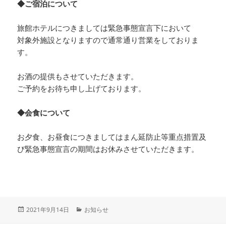
◆ご宿泊について
旅館ホテルにつきましては緊急事態宣言下において
対象外施設となりますので通常通り営業をしておりま
す。
お酒の提供もさせていただきます。
ご予約をお待ち申し上げております。
◆会食について
お夕食、お昼食につきましてはまん延防止等重点措置及
び緊急事態宣言の期間はお休みさせていただきます。
投
カ
2021年9月14日
お知らせ
稿
テ