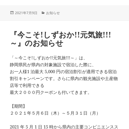
投
カ
2021年7月9日
お知らせ
稿
テ
日:
ゴ
リ
『今こそ!しずおか!!元気旅!!!
ー
～』のお知らせ
「～今こそ!しずおか!!元気旅!!!～」は、
静岡県民が県内の対象施設で宿泊した際に、
お一人様1 泊最大 5,000 円の宿泊割引が適用できる宿泊
割引キャンペーンです。さらに県内の観光施設や土産物
店等で利用できる
最大２０００円クーポンも付いてきます。
【期間】
２０２１年５月６日（木）～５月３１日（月）
2021 年 5 月 1 日 15 時から県内の主要コンビニエンスス