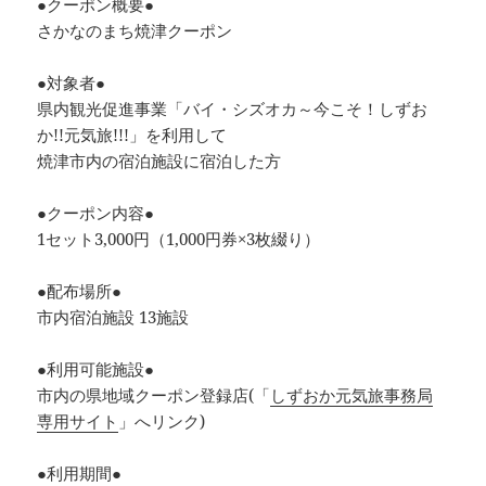
●クーポン概要●
さかなのまち焼津クーポン
●対象者●
県内観光促進事業「バイ・シズオカ～今こそ！しずお
か!!元気旅!!!」を利用して
焼津市内の宿泊施設に宿泊した方
●クーポン内容●
1セット3,000円（1,000円券×3枚綴り）
●配布場所●
市内宿泊施設 13施設
●利用可能施設●
市内の県地域クーポン登録店(「
しずおか元気旅事務局
専用サイト
」へリンク)
●利用期間●