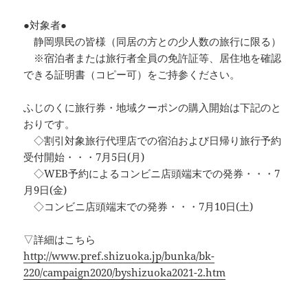
●対象者●
静岡県民の皆様（同居の方との少人数の旅行に限る）
※宿泊者または旅行者全員の免許証等、居住地を確認
できる証明書（コピー可）をご持参ください。
ふじのくに旅行券・地域クーポンの購入開始は下記のと
おりです。
◇割引対象旅行代理店での宿泊および日帰り旅行予約
受付開始・・・7月5日(月)
◇WEB予約によるコンビニ店頭端末での発券・・・7
月9日(金)
◇コンビニ店頭端末での発券・・・7月10日(土)
▽詳細はこちら
http://www.pref.shizuoka.jp/bunka/bk-
220/campaign2020/byshizuoka2021-2.htm