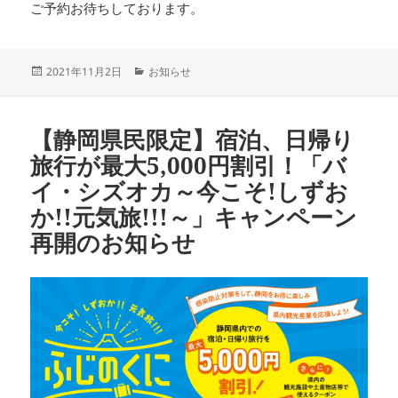
ご予約お待ちしております。
投
カ
2021年11月2日
お知らせ
稿
テ
日:
ゴ
リ
【静岡県民限定】宿泊、日帰り
ー
旅行が最大5,000円割引！「バ
イ・シズオカ～今こそ!しずお
か!!元気旅!!!～」キャンペーン
再開のお知らせ