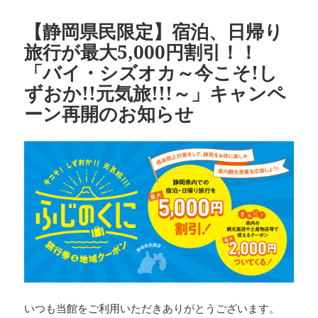
日:
ゴ
リ
【静岡県民限定】宿泊、日帰り
ー
旅行が最大5,000円割引！！
「バイ・シズオカ～今こそ!し
ずおか!!元気旅!!!～」キャンペ
ーン再開のお知らせ
いつも当館をご利用いただきありがとうございます。