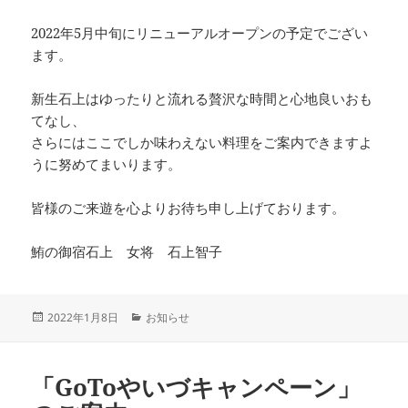
2022年5月中旬にリニューアルオープンの予定でござい
ます。
新生石上はゆったりと流れる贅沢な時間と心地良いおも
てなし、
さらにはここでしか味わえない料理をご案内できますよ
うに努めてまいります。
皆様のご来遊を心よりお待ち申し上げております。
鮪の御宿石上 女将 石上智子
投
カ
2022年1月8日
お知らせ
稿
テ
日:
ゴ
リ
「GoToやいづキャンペーン」
ー