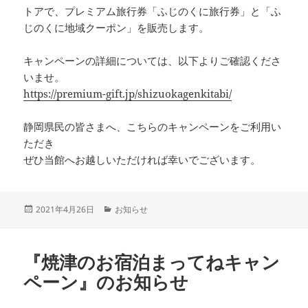
トアで、プレミアム旅行券「ふじのくに旅行券」と「ふ
じのくに地域クーポン」を販売します。
キャンペーンの詳細については、以下よりご確認くださ
いませ。
https://premium-gift.jp/shizuokagenkitabi/
静岡県民の皆さまへ、こちらのキャンペーンをご利用い
ただき
ぜひ当館へお越しいただければ幸いでございます。
投
カ
2021年4月26日
お知らせ
稿
テ
日:
ゴ
リ
『焼津のお宿泊まってねキャン
ー
ペーン』のお知らせ