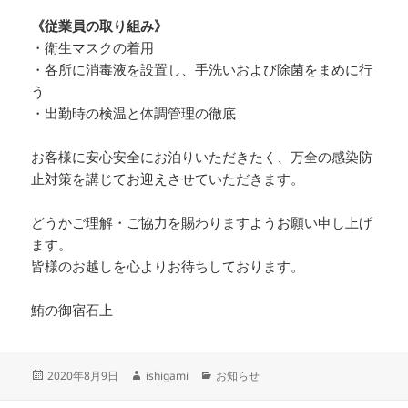
《従業員の取り組み》
・衛生マスクの着用
・各所に消毒液を設置し、手洗いおよび除菌をまめに行
う
・出勤時の検温と体調管理の徹底
お客様に安心安全にお泊りいただきたく、万全の感染防
止対策を講じてお迎えさせていただきます。
どうかご理解・ご協力を賜わりますようお願い申し上げ
ます。
皆様のお越しを心よりお待ちしております。
鮪の御宿石上
投
作
カ
2020年8月9日
ishigami
お知らせ
稿
成
テ
日:
者
ゴ