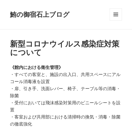
鮪の御宿石上ブログ
メニュ
ーとウ
ィジェ
ット
新型コロナウイルス感染症対策
について
《館内における衛生管理》
・すべての客室と、施設の出入口、共用スペースにアル
コール消毒液を設置
・扉、引き手、洗面レバー、椅子、テーブル等の消毒・
除菌
・受付においては飛沫感染対策用のビニールシートを設
置
・客室および共用部における清掃時の換気・消毒・除菌
の徹底強化