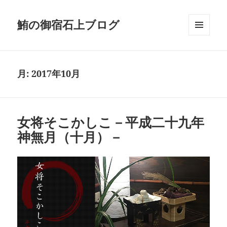
鮪の御宿石上ブログ
メニュ
ーとウ
ィジェ
ット
月:
2017年10月
女将そこかしこ－平成二十九年
神無月（十月）－