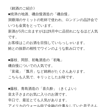
《銘酒のご紹介》
■焼津の地酒、磯自慢酒造の「磯自慢」
洞爺湖のサミットの乾杯で使われ、ロンドンの品評会で
いつも金賞をとっています。
新酒が5月に出ますがほぼ8月中に品切れになるほど人気
です。
お客様はこのお酒を目指していらっしゃいます。
鮪との抜群の相性でワインのような飲み口です。
■藤枝、岡部、初亀酒造の「初亀」
磯自慢についでの人気です。
「富蔵」「瓢月」など銘柄がたくさんあります。
こちらも人気で、キリッとしたお味です。
■藤枝、青島酒造の「喜久酔」（きくよい）
皇太子さまのお気に入りのお酒です。
辛口で、最近とても人気があります。
アメリカのウォール街で金融の仕事をしていた息子さん