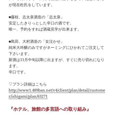
が現在杜氏をしています。
■藤枝、志太泉酒造の「志太泉」
安定したきりっとした辛口の酒です。
唯一、予約をすれば酒蔵見学が出来ます。
■島田、大村酒造の「女泣かせ」
純米大吟醸のみですがネーミングにひかれてご注文して
下さいます。
新酒は11月中旬以降に出ますが、すぐに売り切れになり
ます。
辛口です。
▽プラン詳細はこちら
http://www1.489ban.net/v4/client/plan/detail/custome
r/ishigami/plan/63271
『ホテル、旅館の多言語への取り組み』