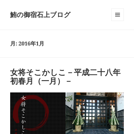
鮪の御宿石上ブログ
メニュ
ーとウ
ィジェ
ット
月:
2016年1月
女将そこかしこ－平成二十八年
初春月（一月）－