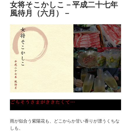
女将そこかしこ－平成二十七年
ー
風待月（六月）－
雨が似合う紫陽花も、どこからか甘い香りが漂うくちな
しも、