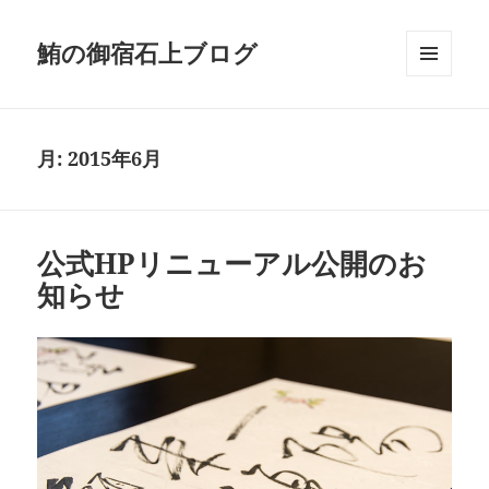
鮪の御宿石上ブログ
メニュ
ーとウ
ィジェ
ット
月:
2015年6月
公式HPリニューアル公開のお
知らせ