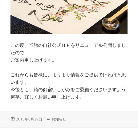
この度、当館の自社公式ＨＰをリニューアル公開しまし
たので
ご案内申し上げます。
これからも皆様に、よりより情報をご提供でければと思
います。
今後とも、鮪の御宿いしがみをご愛顧くださいますよう
何卒、宜しくお願い申し上げます。
投
カ
2015年6月29日
お知らせ
稿
テ
日:
ゴ
リ