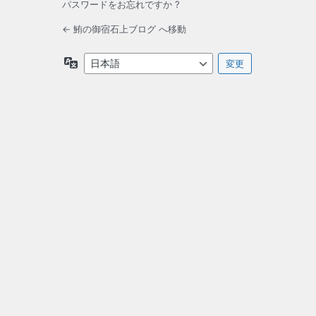
パスワードをお忘れですか ?
← 鮪の御宿石上ブログ へ移動
言
語