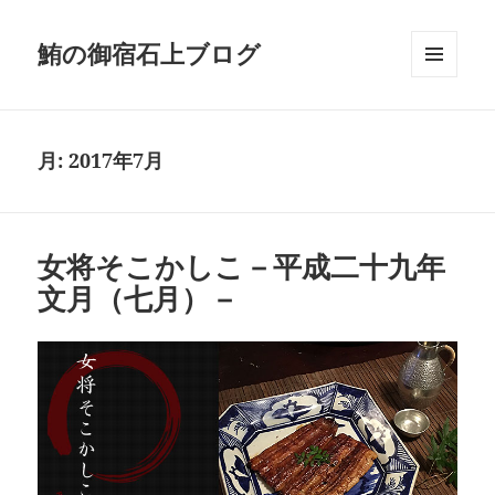
鮪の御宿石上ブログ
メニュ
ーとウ
ィジェ
ット
月:
2017年7月
女将そこかしこ－平成二十九年
文月（七月）－