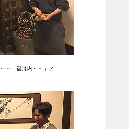
～～ 福は内～～」と