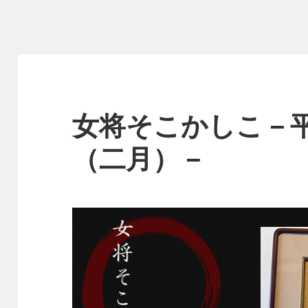
女将そこかしこ－平
（二月）－