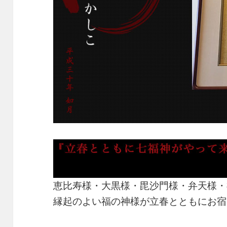
恵比寿様・大黒様・毘沙門様・弁天様・
縁起のよい福の神様が立春とともにお宿