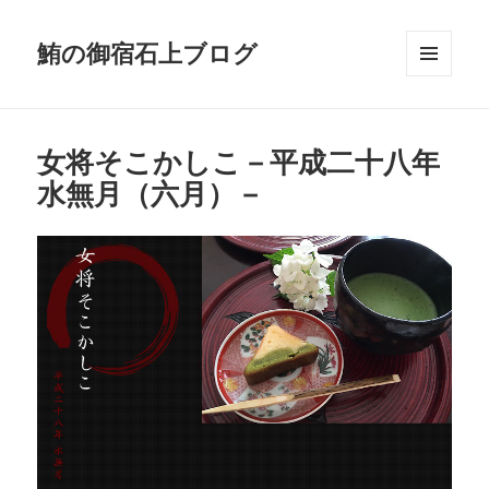
鮪の御宿石上ブログ
メニュ
ーとウ
ィジェ
ット
女将そこかしこ－平成二十八年
水無月（六月）－